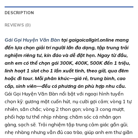
DESCRIPTION
REVIEWS (0)
Gái Gọi Huyện Văn Bàn
tại gaigoicallgirl.online mang
đến lựa chọn giải trí người lớn đa dạng, tập trung trải
nghiệm riêng tư, kín đáo và dễ đặt hẹn. Ngay từ đầu,
anh em có thể chọn gói 300K, 400K, 500K đến 1 triệu,
linh hoạt 1 slot cho 1 lần xuất tinh, theo giờ, qua đêm
hoặc đi tour. Mỗi phân khúc—giá rẻ, trung bình, cao
cấp, sinh viên—đều có phương án phù hợp nhu cầu.
Gái Gọi Huyện Văn Bàn nổi bật với ngoại hình tuyển
chọn kỹ: gương mặt cuốn hút, nụ cười gợi cảm; vòng 1 tự
nhiên, săn chắc; vòng 2 thon gọn; vòng 3 cong mượt,
phối hợp tư thế nhịp nhàng; chăm sóc cá nhân gọn
gàng, sạch sẽ. Trải nghiệm tập trung cảm giác gần gũi,
nhẹ nhàng nhưng vẫn đủ cao trào, giúp anh em thư giãn