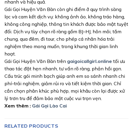
nhanh và hiệu quả.
Gái Gọi Huyện Văn Bàn còn ghi điểm ở quy trình sàng
lọc và cam kết dịch vụ: không ảnh ảo, không tráo hàng,
không công nghiệp, thông tin khách được bảo mật tuyệt
đối. Dịch vụ tùy chọn rõ ràng gồm BJ–HJ, hôn môi, tắm
chung, qua đêm, đi tour, cho phép cá nhân hóa trải
nghiệm theo mong muốn, trong khung thời gian linh
hoạt.
Gái Gọi Huyện Văn Bàn trên
gaigoicallgirl.online
tối ưu
thao tác đặt hẹn nhanh, tư vấn rõ ràng, phản hồi gọn.
Cấu trúc gói minh bạch giúp anh em so sánh nhanh chi
phí–trải nghiệm, giảm rủi ro và tiết kiệm thời gian. Chỉ
cần chọn phân khúc phù hợp, mọi khâu còn lại được xử
lý trơn tru để đảm bảo một cuộc vui trọn vẹn.
Xem thêm :
Gái Gọi Lào Cai
RELATED PRODUCTS