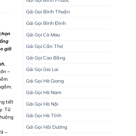
Gái Gọi Bình Thuận
Gái Gọi Bình Định
 chọn
Gái Gọi Cà Mau
hống
Gái Gọi Cần Thơ
o giờ
Gái Gọi Cao Bằng
nh.
Gái Gọi Gia Lai
tớn –
“mềm
Gái Gọi Hà Giang
 ngầm,
Gái Gọi Hà Nam
g tiết
Gái Gọi Hà Nội
y. Từ
Gái Gọi Hà Tĩnh
chuộng
Gái Gọi Hải Dương
69 –