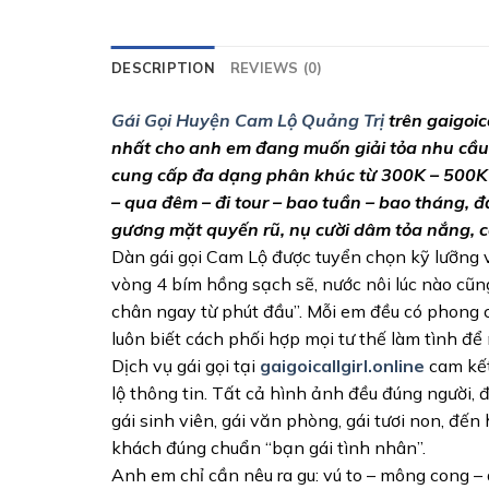
DESCRIPTION
REVIEWS (0)
Gái Gọi Huyện Cam Lộ Quảng Trị
trên gaigoic
nhất cho anh em đang muốn giải tỏa nhu cầu 
cung cấp đa dạng phân khúc từ 300K – 500K – 
– qua đêm – đi tour – bao tuần – bao tháng, 
gương mặt quyến rũ, nụ cười dâm tỏa nắng, cơ
Dàn gái gọi Cam Lộ được tuyển chọn kỹ lưỡng v
vòng 4 bím hồng sạch sẽ, nước nôi lúc nào c
chân ngay từ phút đầu”. Mỗi em đều có phong 
luôn biết cách phối hợp mọi tư thế làm tình để
Dịch vụ gái gọi tại
gaigoicallgirl.online
cam kết
lộ thông tin. Tất cả hình ảnh đều đúng người, 
gái sinh viên, gái văn phòng, gái tươi non, đến
khách đúng chuẩn “bạn gái tình nhân”.
Anh em chỉ cần nêu ra gu: vú to – mông cong – 