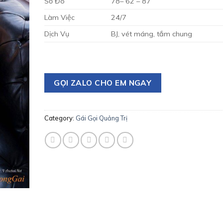
Số Đo
78– 62 – 87
Làm Việc
24/7
Dịch Vụ
BJ, vét máng, tắm chung
GỌI ZALO CHO EM NGAY
Category:
Gái Gọi Quảng Trị