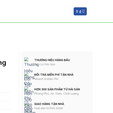
0
₫
ng
THƯƠNG HIỆU HÀNG ĐẦU
Bán Lẻ Hải Sản
ĐỔI TRẢ MIỄN PHÍ TẬN NHÀ
Nhanh & Miễn Phí
HƠN 300 SẢN PHẨM TỪ HẢI SẢN
Phong Phú, An Toàn, Chất Lượng
GIAO HÀNG TẬN NHÀ
Hoá đơn từ 500,000đ