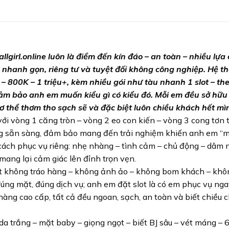
allgirl.online luôn là điểm đến kín đáo – an toàn – nhiều lựa
nhanh gọn, riêng tư và tuyệt đối không công nghiệp. Hệ t
800K – 1 triệu+, kèm nhiều gói như tàu nhanh 1 slot – the
đảm bảo anh em muốn kiểu gì có kiểu đó. Mỗi em đều sở hữu
 thể thơm tho sạch sẽ và đặc biệt luôn chiều khách hết mì
ới vòng 1 căng tròn – vòng 2 eo con kiến – vòng 3 cong tơn 
ũng sẵn sàng, đảm bảo mang đến trải nghiệm khiến anh em 
cách phục vụ riêng: nhẹ nhàng – tình cảm – chủ động – dâm
 mang lại cảm giác lên đỉnh trọn vẹn.
 không tráo hàng – không ảnh ảo – không bom khách – khôn
đúng mặt, đúng dịch vụ; anh em đặt slot là có em phục vụ nga
 hàng cao cấp, tất cả đều ngoan, sạch, an toàn và biết chiều 
da trắng – mặt baby – giọng ngọt – biết BJ sâu – vét máng – 